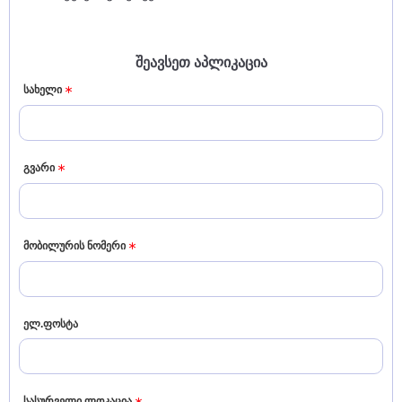
შეავსეთ აპლიკაცია
სახელი
გვარი
მობილურის ნომერი
ელ.ფოსტა
სასურველი ლოკაცია